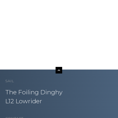
SAIL
The Foiling Dinghy
L12 Lowrider