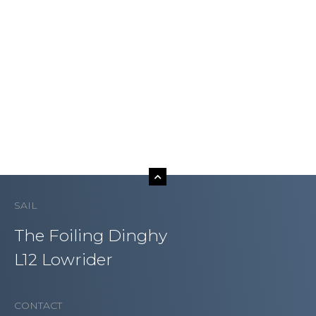
SAIL
The Foiling Dinghy
L12 Lowrider
CONTACT